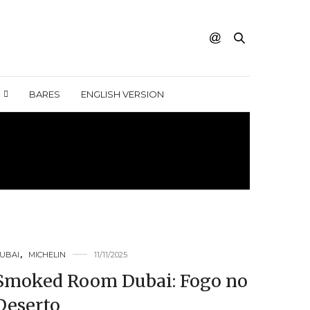
BARES
ENGLISH VERSION
ANTS
UBAI
,
MICHELIN
11/11/2025
Smoked Room Dubai: Fogo no
Deserto