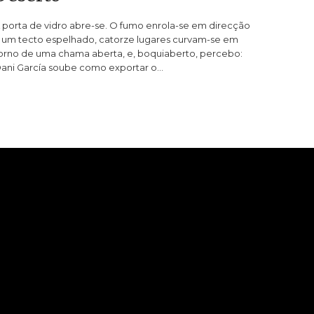
 porta de vidro abre-se. O fumo enrola-se em direcção
 um tecto espelhado, catorze lugares curvam-se em
orno de uma chama aberta, e, boquiaberto, percebo:
ani García soube como exportar o…