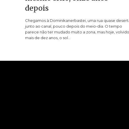
depois
Chegamos à Dominikanerbastei, uma rua quase desert
junto ao canal, pouco depois do meio-dia. O tempo
parece não ter mudado muito a zona, mas hoje, volvid
mais de dez anos, o sol…