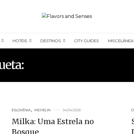
HOTÉIS
DESTINOS
CITY GUIDES
MISCELÂNEA
ueta:
50 BEST RESTAUR
ESLOVÉNIA
,
MICHELIN
04/04/2026
D
Milka: Uma Estrela no
Bosque