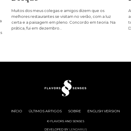
Muitos dos meus colegas e amigos dizem que os
A
melhores restaurantes se visitam no verão, com a luz
a
a
certa e a paisagem em pleno. Concordo em teoria. Na
t
prática, fui em dezembro…
D
os
INÍCIO
ÚLTIMOS ARTIGOS
SOBRE
ENGLISH VERSION
© FLAVORS AND SENSES
DEVELOPED BY
LENDARIUS