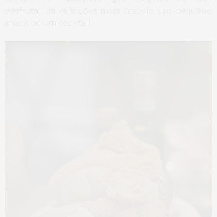
desfrutar de refeições mais casuais, um pequeno
snack ou um cocktail.