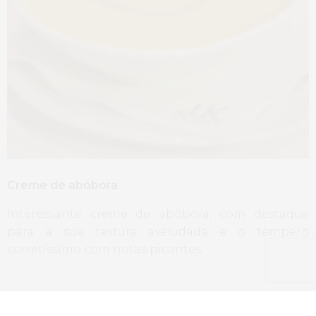
Creme de abóbora
Interessante creme de abóbora, com destaque
para a sua textura aveludada e o tempero
corretíssimo com notas picantes.
Salada Caprese