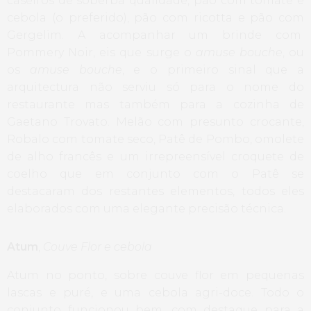
caseiros de soberba qualidade, pão com tomate e
cebola (o preferido), pão com ricotta e pão com
Gergelim. A acompanhar um brinde com
Pommery Noir, eis que surge o
amuse bouche
, ou
os
amuse bouche
, e o primeiro sinal que a
arquitectura não serviu só para o nome do
restaurante mas também para a cozinha de
Gaetano Trovato. Melão com presunto crocante,
Robalo com tomate seco, Patê de Pombo, omolete
de alho francês e um irrepreensível croquete de
coelho que em conjunto com o Patê se
destacaram dos restantes elementos, todos eles
elaborados com uma elegante precisão técnica.
Atum
,
Couve Flor e cebola
Atum no ponto, sobre couve flor em pequenas
lascas e puré, e uma cebola agri-doce. Todo o
conjunto funcionou bem, com destaque para a