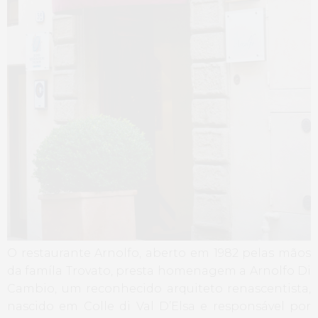
O restaurante Arnolfo, aberto em 1982 pelas mãos
da famíla Trovato, presta homenagem a Arnolfo Di
Cambio, um reconhecido arquiteto renascentista,
nascido em Colle di Val D’Elsa e responsável por