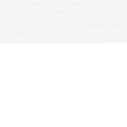
grande desastre, ou talvez não. Gaetano
brilhantemente consegue que o seu molho não se
sobreponha aos restantes elementos e que os
restantes sabores e texturas funcionam tanto
individualmente como em conjunto.
Lasagnetta
,
Lavegante, Lentilhas de Castelluccio e
Amêijoas
O chef é mestre na combinação de Terra e mar,
como foi demonstrando ao longo da degustação.
Aqui, um cremoso creme de lentilhas a funcionar
bem como molho para o lavegante e a sua fina
massa. Sabores delicados, mais uma vez com um
jogo de texturas sempre surpreendente.
Os pratos de peixe e marisco foram combinados
com um branco Vernaccia de San Gimignano,