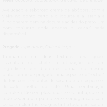
Vieira
,
abóbora, iogurte, laranja e caviar de arenque
Aveludado e saboroso creme de abóbora, com a
vieira no ponto certo e o iogurte e a laranja a
funcionarem bem na doçura e acidez do prato. Um
bom conjunto onde apenas o “caviar” seria
dispensável.
Pregado
,
tupinambo, Café e foie gras
Tupinambo em duas texturas, uma quase
assinatura do chefe, a utilização de um
ingrediente em diferentes formas no mesmo
prato, lombo de pregado, uma espécie de “rocher”
de foie com sementes de sésamo e um espesso e
delicado molho de café. Uma combinação
complexa, tão complexa quanto estranha, que em
tudo poderia dar para o torto, conjugar café com
peixe e incluir-lhe foie gras tinha tudo para ser um