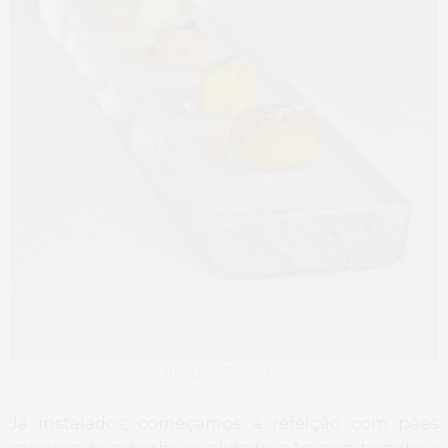
Amuse Bouche
Já instalados, começamos a refeição com pães