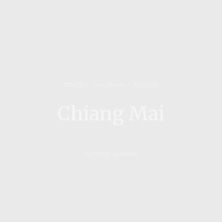
CIDADES
,
TAILÂNDIA
10/01/2015
Chiang Mai
by
CINTIA OLIVEIRA