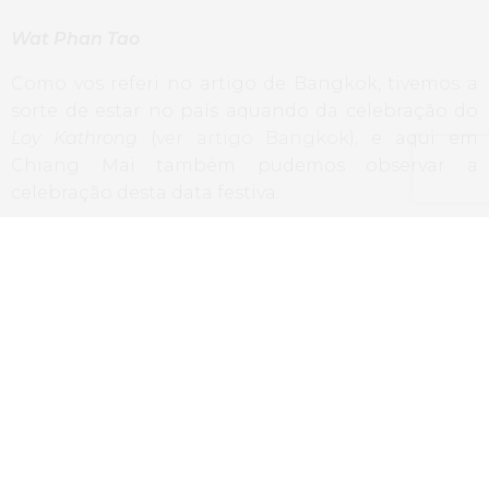
Wat Phan Tao
Como vos referi no artigo de Bangkok, tivemos a
sorte de estar no país aquando da celebração do
Loy Kathrong
(
ver artigo Bangkok
), e aqui em
Chiang Mai também pudemos observar a
celebração desta data festiva.
Estávamos a passear na cidade antiga, vindos do
Wat Chedi Luang
, quando nos deparamos com um
pequeno templo onde predominava um edifício
em madeira, um pouco mais simples do que os
templos que tínhamos visto anteriormente. À
entrada podia ler-se
“The Monastery of a Thousand
Kilns”
, O Mosteiro dos mil fornos! Esta inscrição
deve-se ao facto de que este local era utilizado para
a fundição das imagens de Buda, destinadas ao