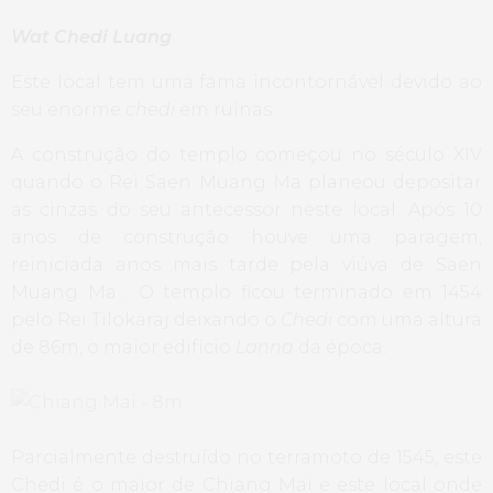
Wat Chedi Luang
Este local tem uma fama incontornável devido ao
seu enorme
chedi
em ruínas.
A construção do templo começou no século XIV
quando o Rei Saen Muang Ma planeou depositar
as cinzas do seu antecessor neste local. Após 10
anos de construção houve uma paragem,
reiniciada anos mais tarde pela viúva de Saen
Muang Ma . O templo ficou terminado em 1454
pelo Rei Tilokaraj deixando o
Chedi
com uma altura
de 86m, o maior edifício
Lanna
da época.
Parcialmente destruído no terramoto de 1545, este
Chedi é o maior de Chiang Mai e este local onde