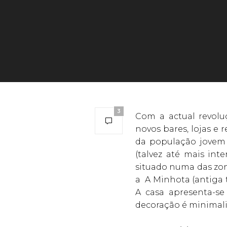
3
Com a actual revol
novos bares, lojas e
da população jovem 
(talvez até mais int
situado numa das zo
a A Minhota (antiga 
A casa apresenta-se
decoração é minimal