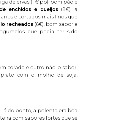
ga de ervas (1 € pp), bom pão e
de enchidos e queijos
(8€), a
anos e cortados mais finos que
llo recheados
(6€), bom sabor e
ogumelos que podia ter sido
m corado e outro não, o sabor,
 prato com o molho de soja,
á do ponto, a polenta era boa
teira com sabores fortes que se