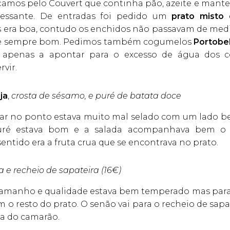
çamos pelo Couvert que continha pão, azeite e mantei
essante. De entradas foi pedido um
prato misto 
s era boa, contudo os enchidos não passavam de medi
é sempre bom. Pedimos também cogumelos
Portobe
 apenas a apontar para o excesso de água dos c
rvir.
ja
,
crosta de sésamo, e puré de batata doce
ar no ponto estava muito mal selado com um lado be
puré estava bom e a salada acompanhava bem o
entido era a fruta crua que se encontrava no prato.
a e recheio de sapateira
(16€)
amanho e qualidade estava bem temperado mas para l
o resto do prato. O senão vai para o recheio de sapa
a do camarão.