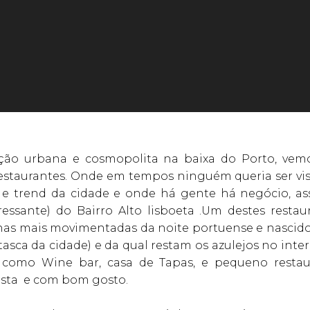
ução urbana e cosmopolita na baixa do Porto, ve
 restaurantes. Onde em tempos ninguém queria ser vis
e trend da cidade e onde há gente há negócio, a
eressante) do Bairro Alto lisboeta .Um destes resta
nas mais movimentadas da noite portuense e nascido
tasca da cidade) e da qual restam os azulejos no int
 como Wine bar, casa de Tapas, e pequeno restaur
ista e com bom gosto.